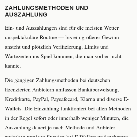
ZAHLUNGSMETHODEN UND
AUSZAHLUNG
Ein- und Auszahlungen sind für die meisten Wetter
unspektakuläre Routine — bis ein größerer Gewinn
ansteht und plötzlich Verifizierung, Limits und
Wartezeiten ins Spiel kommen, die man vorher nicht
kannte.
Die gängigen Zahlungsmethoden bei deutschen
lizenzierten Anbietern umfassen Banküberweisung,
Kreditkarte, PayPal, Paysafecard, Klarna und diverse E-
Wallets. Die Einzahlung funktioniert bei allen Methoden
in der Regel sofort oder innerhalb weniger Minuten, die
Auszahlung dauert je nach Methode und Anbieter
zwischen wenigen Stunden bei E-Wallets und mehreren