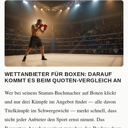
WETTANBIETER FÜR BOXEN: DARAUF
KOMMT ES BEIM QUOTEN-VERGLEICH AN
Wer bei seinem Stamm-Buchmacher auf Boxen klickt
und nur drei Kämpfe im Angebot findet — alle davon
Titelkämpfe im Schwergewicht — merkt schnell, dass
nicht jeder Anbieter den Sport ernst nimmt. Das