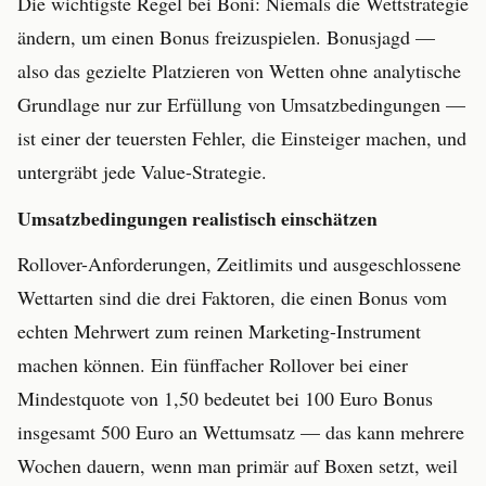
Die wichtigste Regel bei Boni: Niemals die Wettstrategie
ändern, um einen Bonus freizuspielen. Bonusjagd —
also das gezielte Platzieren von Wetten ohne analytische
Grundlage nur zur Erfüllung von Umsatzbedingungen —
ist einer der teuersten Fehler, die Einsteiger machen, und
untergräbt jede Value-Strategie.
Umsatzbedingungen realistisch einschätzen
Rollover-Anforderungen, Zeitlimits und ausgeschlossene
Wettarten sind die drei Faktoren, die einen Bonus vom
echten Mehrwert zum reinen Marketing-Instrument
machen können. Ein fünffacher Rollover bei einer
Mindestquote von 1,50 bedeutet bei 100 Euro Bonus
insgesamt 500 Euro an Wettumsatz — das kann mehrere
Wochen dauern, wenn man primär auf Boxen setzt, weil