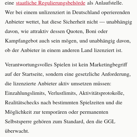
eine
staatliche Regulierungsbehörde
als Anlaufstelle.
Wer bei einem unlizenziert in Deutschland operierenden
Anbieter wettet, hat diese Sicherheit nicht — unabhängig
davon, wie attraktiv dessen Quoten, Boni oder
Kampfangebot auch sein mögen, und unabhängig davon,
ob der Anbieter in einem anderen Land lizenziert ist.
Verantwortungsvolles Spielen ist kein Marketingbegriff
auf der Startseite, sondern eine gesetzliche Anforderung,
die lizenzierte Anbieter aktiv umsetzen müssen:
Einzahlungslimits, Verlustlimits, Aktivitätsprotokolle,
Realitätschecks nach bestimmten Spielzeiten und die
Möglichkeit zur temporären oder permanenten
Selbstsperre gehören zum Standard, den die GGL
überwacht.