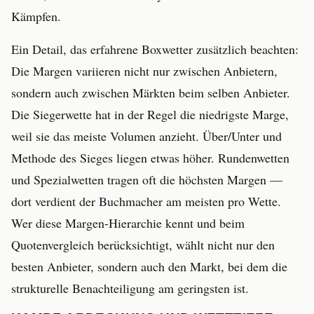
Kämpfen.
Ein Detail, das erfahrene Boxwetter zusätzlich beachten:
Die Margen variieren nicht nur zwischen Anbietern,
sondern auch zwischen Märkten beim selben Anbieter.
Die Siegerwette hat in der Regel die niedrigste Marge,
weil sie das meiste Volumen anzieht. Über/Unter und
Methode des Sieges liegen etwas höher. Rundenwetten
und Spezialwetten tragen oft die höchsten Margen —
dort verdient der Buchmacher am meisten pro Wette.
Wer diese Margen-Hierarchie kennt und beim
Quotenvergleich berücksichtigt, wählt nicht nur den
besten Anbieter, sondern auch den Markt, bei dem die
strukturelle Benachteiligung am geringsten ist.