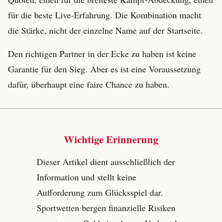
für die beste Live-Erfahrung. Die Kombination macht
die Stärke, nicht der einzelne Name auf der Startseite.
Den richtigen Partner in der Ecke zu haben ist keine
Garantie für den Sieg. Aber es ist eine Voraussetzung
dafür, überhaupt eine faire Chance zu haben.
Wichtige Erinnerung
Dieser Artikel dient ausschließlich der
Information und stellt keine
Aufforderung zum Glücksspiel dar.
Sportwetten bergen finanzielle Risiken