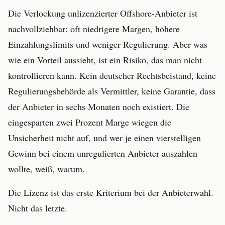
Die Verlockung unlizenzierter Offshore-Anbieter ist
nachvollziehbar: oft niedrigere Margen, höhere
Einzahlungslimits und weniger Regulierung. Aber was
wie ein Vorteil aussieht, ist ein Risiko, das man nicht
kontrollieren kann. Kein deutscher Rechtsbeistand, keine
Regulierungsbehörde als Vermittler, keine Garantie, dass
der Anbieter in sechs Monaten noch existiert. Die
eingesparten zwei Prozent Marge wiegen die
Unsicherheit nicht auf, und wer je einen vierstelligen
Gewinn bei einem unregulierten Anbieter auszahlen
wollte, weiß, warum.
Die Lizenz ist das erste Kriterium bei der Anbieterwahl.
Nicht das letzte.