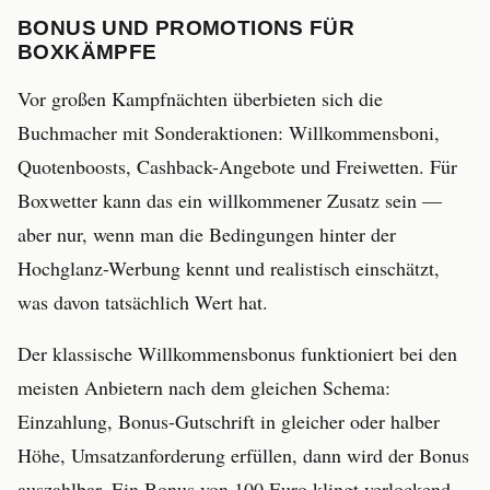
BONUS UND PROMOTIONS FÜR
BOXKÄMPFE
Vor großen Kampfnächten überbieten sich die
Buchmacher mit Sonderaktionen: Willkommensboni,
Quotenboosts, Cashback-Angebote und Freiwetten. Für
Boxwetter kann das ein willkommener Zusatz sein —
aber nur, wenn man die Bedingungen hinter der
Hochglanz-Werbung kennt und realistisch einschätzt,
was davon tatsächlich Wert hat.
Der klassische Willkommensbonus funktioniert bei den
meisten Anbietern nach dem gleichen Schema:
Einzahlung, Bonus-Gutschrift in gleicher oder halber
Höhe, Umsatzanforderung erfüllen, dann wird der Bonus
auszahlbar. Ein Bonus von 100 Euro klingt verlockend,