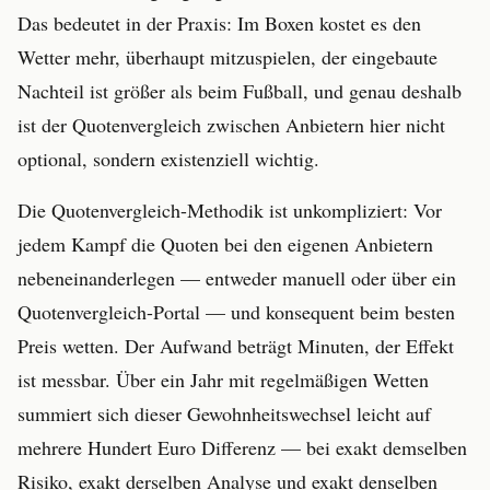
Das bedeutet in der Praxis: Im Boxen kostet es den
Wetter mehr, überhaupt mitzuspielen, der eingebaute
Nachteil ist größer als beim Fußball, und genau deshalb
ist der Quotenvergleich zwischen Anbietern hier nicht
optional, sondern existenziell wichtig.
Die Quotenvergleich-Methodik ist unkompliziert: Vor
jedem Kampf die Quoten bei den eigenen Anbietern
nebeneinanderlegen — entweder manuell oder über ein
Quotenvergleich-Portal — und konsequent beim besten
Preis wetten. Der Aufwand beträgt Minuten, der Effekt
ist messbar. Über ein Jahr mit regelmäßigen Wetten
summiert sich dieser Gewohnheitswechsel leicht auf
mehrere Hundert Euro Differenz — bei exakt demselben
Risiko, exakt derselben Analyse und exakt denselben