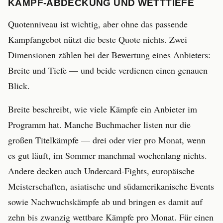
KAMPF-ABDECKUNG UND WETTTIEFE
Quotenniveau ist wichtig, aber ohne das passende
Kampfangebot nützt die beste Quote nichts. Zwei
Dimensionen zählen bei der Bewertung eines Anbieters:
Breite und Tiefe — und beide verdienen einen genauen
Blick.
Breite beschreibt, wie viele Kämpfe ein Anbieter im
Programm hat. Manche Buchmacher listen nur die
großen Titelkämpfe — drei oder vier pro Monat, wenn
es gut läuft, im Sommer manchmal wochenlang nichts.
Andere decken auch Undercard-Fights, europäische
Meisterschaften, asiatische und südamerikanische Events
sowie Nachwuchskämpfe ab und bringen es damit auf
zehn bis zwanzig wettbare Kämpfe pro Monat. Für einen