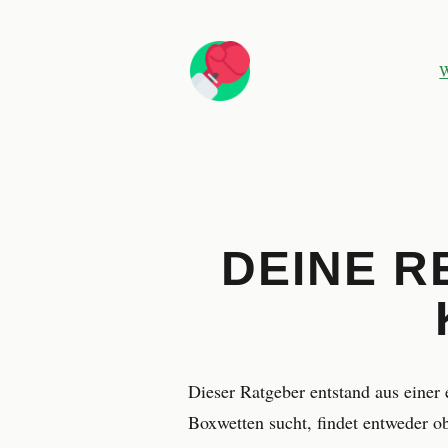
W
DEINE R
Dieser Ratgeber entstand aus eine
Boxwetten sucht, findet entweder ob