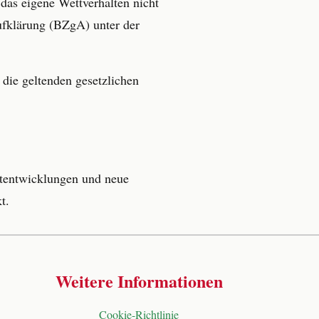
das eigene Wettverhalten nicht
Aufklärung (BZgA) unter der
 die geltenden gesetzlichen
ktentwicklungen und neue
t.
Weitere Informationen
Cookie-Richtlinie